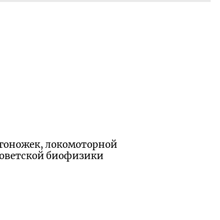
огоножек, локомоторной
советской биофизики