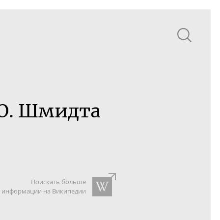
 Ю. Шмидта
Поискать больше
информации на Википедии