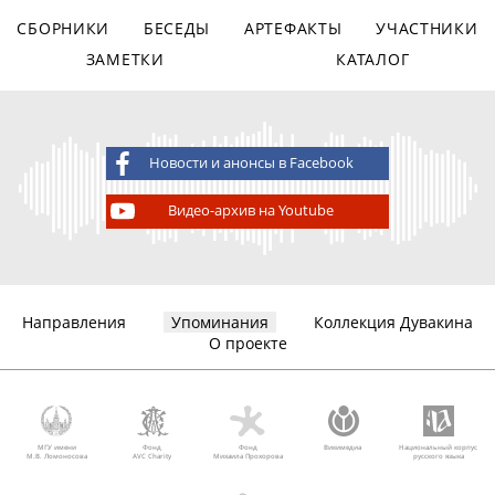
СБОРНИКИ
БЕСЕДЫ
АРТЕФАКТЫ
УЧАСТНИКИ
ЗАМЕТКИ
КАТАЛОГ
Новости и анонсы в Facebook
Видео-архив на Youtube
Направления
Упоминания
Коллекция Дувакина
О проекте
МГУ имени
Фонд
Фонд
Викимедиа
Национальный корпус
М.В. Ломоносова
AVC Charity
Михаила Прохорова
русского языка