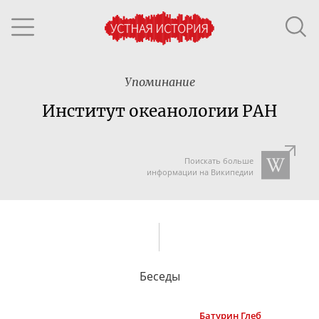
Упоминание
Институт океанологии РАН
Поискать больше
информации на Википедии
Беседы
Батурин
Глеб