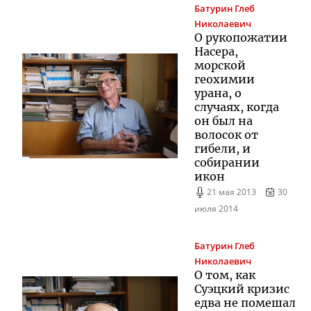
Батурин
Глеб
Николаевич
О рукопожатии
Насера,
морской
геохимии
урана, о
случаях, когда
он был на
волосок от
гибели, и
собирании
икон
21 мая 2013
30
июля 2014
Батурин
Глеб
Николаевич
О том, как
Суэцкий кризис
едва не помешал