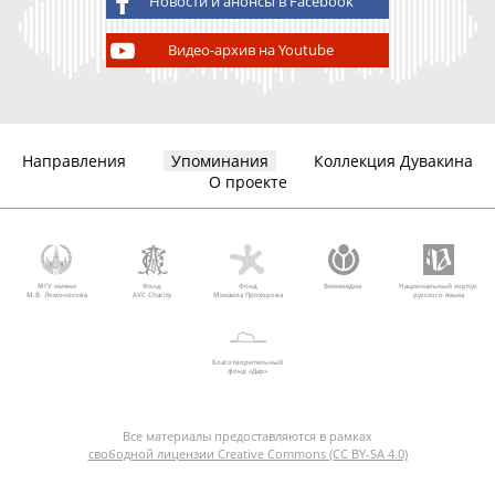
Новости и анонсы в Facebook
Видео-архив на Youtube
Направления
Упоминания
Коллекция Дувакина
О проекте
МГУ имени
Фонд
Фонд
Викимедиа
Национальный корпус
М.В. Ломоносова
AVC Charity
Михаила Прохорова
русского языка
Благотворительный
фонд «Дар»
Все материалы предоставляются в рамках
свободной лицензии Creative Commons (CC BY-SA 4.0)