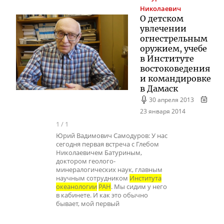
Николаевич
О детском
увлечении
огнестрельным
оружием, учебе
в Институте
востоковедения
и командировке
в Дамаск
30 апреля 2013
23 января 2014
1
/
1
Юрий Вадимович Самодуров: У нас
сегодня первая встреча с Глебом
Николаевичем Батуриным,
доктором геолого-
минералогических наук, главным
научным сотрудником
Института
океанологии
РАН
. Мы сидим у него
в кабинете. И как это обычно
бывает, мой первый