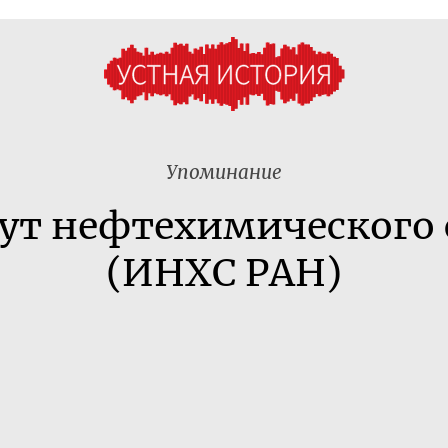
Упоминание
ут нефтехимического 
(ИНХС РАН)