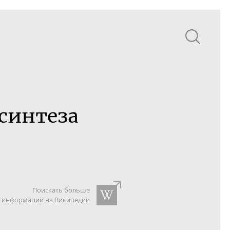
синтеза
Поискать больше
информации на Википедии