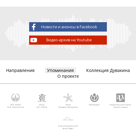
Новости и анонсы в Facebook
Видео-архив на Youtube
Направления
Упоминания
Коллекция Дувакина
О проекте
МГУ имени
Фонд
Фонд
Викимедиа
Национальный корпус
М.В. Ломоносова
AVC Charity
Михаила Прохорова
русского языка
Благотворительный
фонд «Дар»