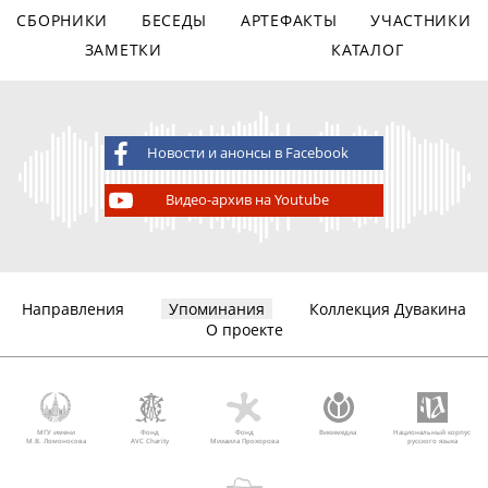
СБОРНИКИ
БЕСЕДЫ
АРТЕФАКТЫ
УЧАСТНИКИ
ЗАМЕТКИ
КАТАЛОГ
Новости и анонсы в Facebook
Видео-архив на Youtube
Направления
Упоминания
Коллекция Дувакина
О проекте
МГУ имени
Фонд
Фонд
Викимедиа
Национальный корпус
М.В. Ломоносова
AVC Charity
Михаила Прохорова
русского языка