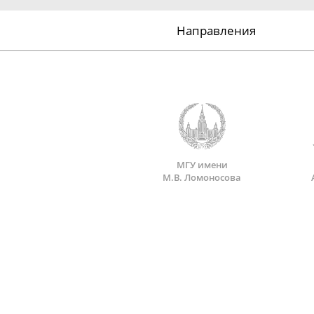
Направления
МГУ имени
М.В. Ломоносова