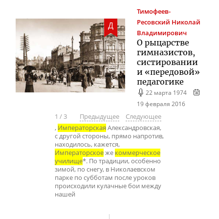
Тимофеев-
Ресовский
Николай
Д
Владимирович
О рыцарстве
гимназистов,
систировании
и «передовой»
педагогике
22 марта 1974
19 февраля 2016
1
/
3
Предыдущее
Следующее
,
Императорская
Александровская,
с другой стороны, прямо напротив,
находилось, кажется,
Императорское
же
коммерческое
училище
*. По традиции, особенно
зимой, по снегу, в Николаевском
парке по субботам после уроков
происходили кулачные бои между
нашей