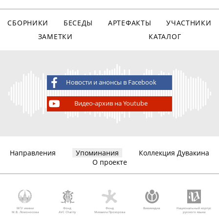
СБОРНИКИ
БЕСЕДЫ
АРТЕФАКТЫ
УЧАСТНИКИ
ЗАМЕТКИ
КАТАЛОГ
Новости и анонсы в Facebook
Видео-архив на Youtube
Направления
Упоминания
Коллекция Дувакина
О проекте
МГУ имени
Фонд
Фонд
Викимедиа
Национальный корпус
М.В. Ломоносова
AVC Charity
Михаила Прохорова
русского языка