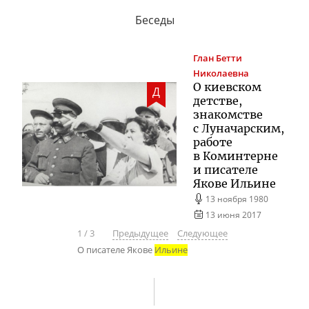
Беседы
Глан
Бетти
Николаевна
О киевском
Д
детстве,
знакомстве
с Луначарским,
работе
в Коминтерне
и писателе
Якове Ильине
13 ноября 1980
13 июня 2017
1
/
3
Предыдущее
Следующее
О писателе Якове
Ильине