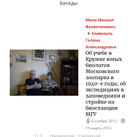
Беседы
Мина
Михаил
Валентинович
Клевезаль
Галина
Александровна
Об учебе в
Кружке юных
биологов
Московского
зоопарка в
1940-е годы, об
экспедициях в
заповедники и
стройке на
биостанции
МГУ
4 ноября 2012
15 марта 2013
1
/
3
Предыдущее
Следующее