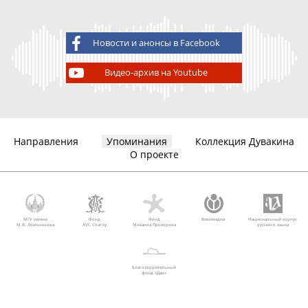
Новости и анонсы в Facebook
Видео-архив на Youtube
Направления
Упоминания
Коллекция Дувакина
О проекте
МГУ имени
Фонд
Фонд
Викимедиа
Национальный корпус
М.В. Ломоносова
AVC Charity
Михаила Прохорова
русского языка
Благотворительный
фонд «Дар»