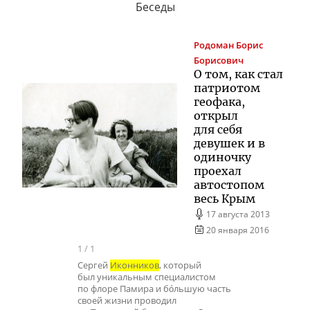
Беседы
Родоман
Борис
Борисович
О том, как стал
патриотом
геофака,
открыл
для себя
девушек и в
одиночку
проехал
автостопом
весь Крым
17 августа 2013
20 января 2016
1
/
1
Сергей
Иконников
, который
был уникальным специалистом
по флоре Памира и бóльшую часть
своей жизни проводил