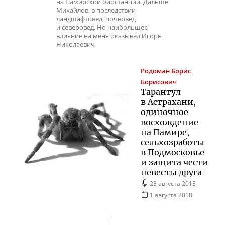
на Памирской биостанции. Дальше
Михайлов, в последствии
ландшафтовед, почвовед
и северовед. Но наибольшее
влияние на меня оказывал Игорь
Николаевич
Родоман
Борис
Борисович
Тарантул
в Астрахани,
одиночное
восхождение
на Памире,
сельхозработы
в Подмосковье
и защита чести
невесты друга
23 августа 2013
1 августа 2018