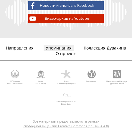
Новости и анонсы в Facebook
Видео-архив на Youtube
Направления
Упоминания
Коллекция Дувакина
О проекте
МГУ имени
Фонд
Фонд
Викимедиа
Национальный корпус
М.В. Ломоносова
AVC Charity
Михаила Прохорова
русского языка
Благотворительный
фонд «Дар»
Все материалы предоставляются в рамках
свободной лицензии Creative Commons (CC BY-SA 4.0)