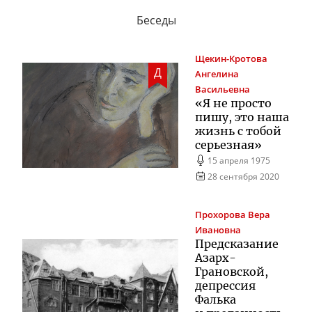
Беседы
Щекин-Кротова
Д
Ангелина
Васильевна
«Я не просто
пишу, это наша
жизнь с тобой
серьезная»
15 апреля 1975
28 сентября 2020
Прохорова
Вера
Ивановна
Предсказание
Азарх-
Грановской
,
депрессия
Фалька