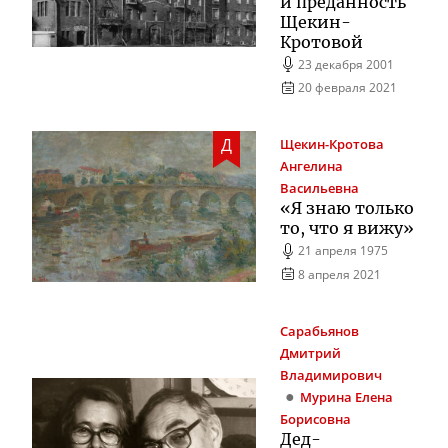
и преданность
Щекин-
Кротовой
23 декабря 2001
20 февраля 2021
Д
Щекин-Кротова
Ангелина
Васильевна
«Я знаю только
то, что я вижу»
21 апреля 1975
8 апреля 2021
Сарабьянов
Дмитрий
Владимирович
Мурина
Елена
Борисовна
Дед-