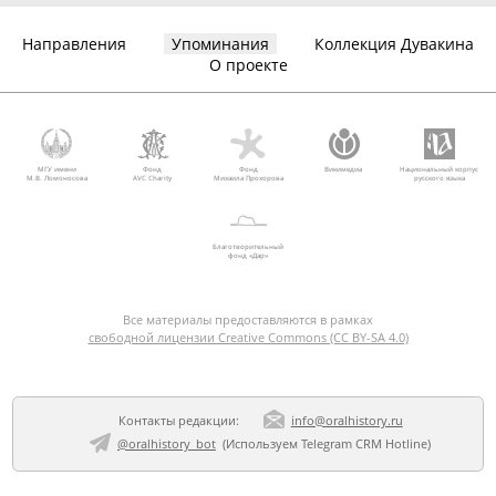
Направления
Упоминания
Коллекция Дувакина
О проекте
МГУ имени
Фонд
Фонд
Викимедиа
Национальный корпус
М.В. Ломоносова
AVC Charity
Михаила Прохорова
русского языка
Благотворительный
фонд «Дар»
Все материалы предоставляются в рамках
свободной лицензии Creative Commons (CC BY-SA 4.0)
Контакты редакции:
info@oralhistory.ru
@oralhistory_bot
(Используем
Telegram CRM Hotline
)