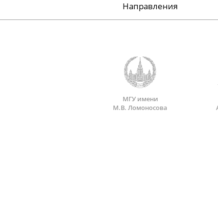
Направления
МГУ имени
М.В. Ломоносова