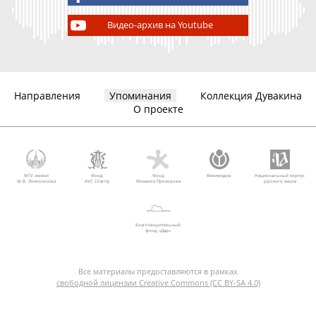
Видео-архив на Youtube
Направления
Упоминания
Коллекция Дувакина
О проекте
МГУ имени
Фонд
Фонд
Викимедиа
Национальный корпус
М.В. Ломоносова
AVC Charity
Михаила Прохорова
русского языка
Благотворительный
фонд «Дар»
Все материалы предоставляются в рамках
свободной лицензии Creative Commons (CC BY-SA 4.0)