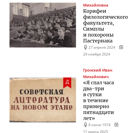
Михайловна
Корифеи
филологического
факультета,
Симплы
и похороны
Пастернака
27 апреля 2024
29 ноября 2024
Гронский
Иван
Михайлович
Д
«Я спал часа
два-три
в сутки
в течение
примерно
пятнадцати
лет»
8 июня 1974
11 марта 2025