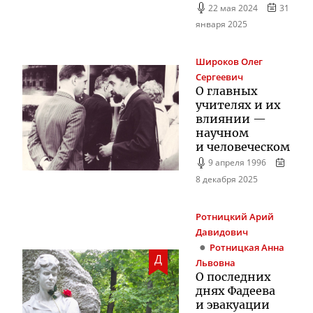
22 мая 2024
31
января 2025
Широков
Олег
Сергеевич
О главных
учителях и их
влиянии —
научном
и человеческом
9 апреля 1996
8 декабря 2025
Ротницкий
Арий
Давидович
Ротницкая
Анна
Д
Львовна
О последних
днях Фадеева
и эвакуации