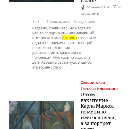
в бане
22 июля 2014
27
июня 2016
1
/
3
Предыдущее
Следующее
недавно, сравнительно недавно:
что-то говоривший или дававший
интервью Кома
Иванов
сказал: «Ни
одна из современных концепций
не может полностью
удовлетворить мыслящего
человека». Мне сильно надоели
дети Авраама своей чудовищной
агрессивностью
Сельвинская
Татьяна Ильинична
О том,
как чтение
Карла Маркса
изменило
имя человека,
а за портрет