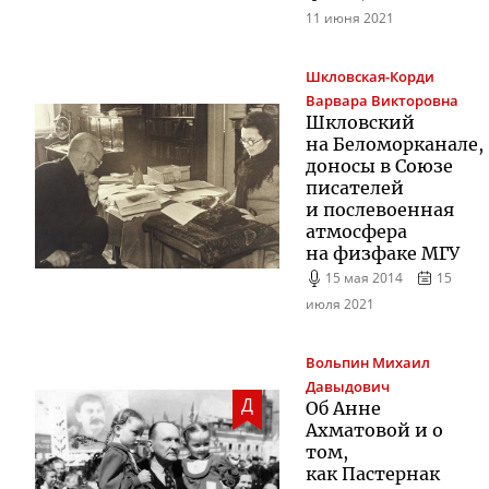
11 июня 2021
Шкловская-Корди
Варвара Викторовна
Шкловский
на Беломорканале,
доносы в Союзе
писателей
и послевоенная
атмосфера
на физфаке МГУ
15 мая 2014
15
июля 2021
Вольпин
Михаил
Давыдович
Д
Об Анне
Ахматовой и о
том,
как Пастернак