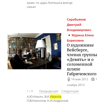
храм, то царь-батюшка всегда
сажал
Сарабьянов
Дмитрий
Владимирович
Мурина
Елена
Борисовна
О художнике
Вейсберге,
членах группы
«Девять» и о
соломенной
шляпе
Габричевского
14 мая 2012
1
ноября 2013
1
/
4
Предыдущее
Следующее
А.Ю.Никич, В.И.
Иванов
,
П.Ф.Никонов, Н.И.Андронов