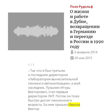
Позе
Рудольф
О жизни
и работе
в Дубне,
возвращении
в Германию
и переезде
в Россию в 1990
году
6 февраля 2014
26 мая 2015
1
/
1
.: Так что я был третьим
и последним директором
«Лаборатории вычислительной
техники и автоматизации», а мой
наследник, Пузынин Игорь
Викторович, стал первым
директором ЛИТ. Потом он тоже
быстро достиг пенсионного
возраста. За ним пришел
Иванов
Виктор