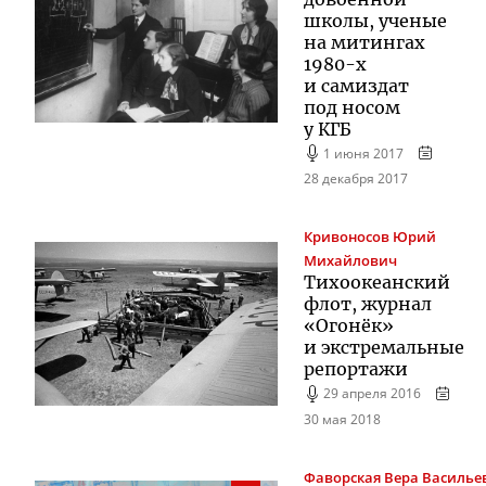
школы, ученые
на митингах
1980-х
и самиздат
под носом
у КГБ
1 июня 2017
28 декабря 2017
Кривоносов
Юрий
Михайлович
Тихоокеанский
флот, журнал
«Огонёк»
и экстремальные
репортажи
29 апреля 2016
30 мая 2018
Фаворская
Вера Василье