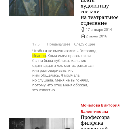
поэта
художницу
сослали
на театральное
отделение
17 января 2014
2 июня 2016
1
/
5
Предыдущее
Следующее
Чтобы я не вмешивалась. Всеволод
Иванов
, Кома имел право, какая
бы ни была публика, мальчик
одиннадцати лет, мог выражаться
или разговаривать, и с
ним общались. Я молчала,
но слушала. Меня не выгоняли,
потому что отец меня обожал,
это известно
Мочалова
Виктория
Валентиновна
Профессора
филфака
довоенной