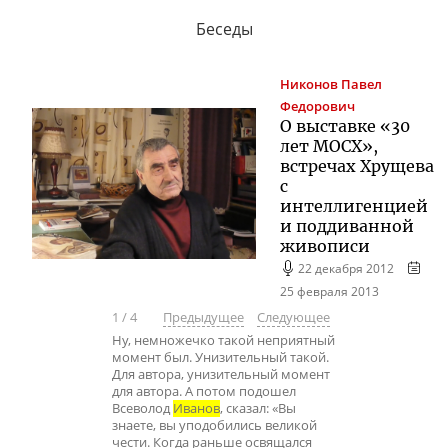
Беседы
Никонов
Павел
Федорович
О выставке «30
лет МОСХ»,
встречах Хрущева
с
интеллигенцией
и поддиванной
живописи
22 декабря 2012
25 февраля 2013
1
/
4
Предыдущее
Следующее
Ну, немножечко такой неприятный
момент был. Унизительный такой.
Для автора, унизительный момент
для автора. А потом подошел
Всеволод
Иванов
, сказал: «Вы
знаете, вы уподобились великой
чести. Когда раньше освящался