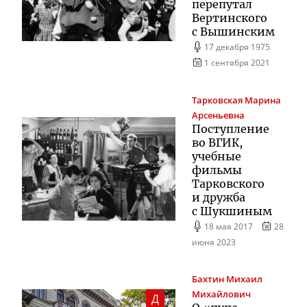
перепутал
Вертинского
с Вышинским
17 декабря 1975
1 сентября 2021
Тарковская
Марина
Арсеньевна
Поступление
во ВГИК,
учебные
фильмы
Тарковского
и дружба
с Шукшиным
18 мая 2017
28
июня 2023
Бахтин
Михаил
Михайлович
Д