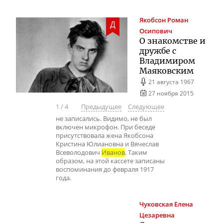
Якобсон
Роман
Д
Осипович
О знакомстве и
дружбе с
Владимиром
Маяковским
21 августа 1967
27 ноября 2015
1
/
4
Предыдущее
Следующее
не записались. Видимо, не был
включен микрофон. При беседе
присутствовала жена Якобсона
Кристина Юлиановна и Вячеслав
Всеволодович
Иванов
. Таким
образом, на этой кассете записаны
воспоминания до февраля 1917
года.
Чуковская
Елена
Цезаревна