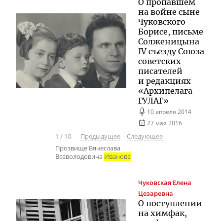
О пропавшем
на войне сыне
Чуковского
Борисе, письме
Солженицына
IV съезду Союза
советских
писателей
и редакциях
«Архипелага
ГУЛАГ»
10 апреля 2014
27 мая 2016
1
/
10
Предыдущее
Следующее
Прозвище Вячеслава
Всеволодовича
Иванова
Чуковская
Елена
Цезаревна
О поступлении
на химфак,