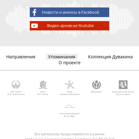
Новости и анонсы в Facebook
Видео-архив на Youtube
Направления
Упоминания
Коллекция Дувакина
О проекте
МГУ имени
Фонд
Фонд
Викимедиа
Национальный корпус
М.В. Ломоносова
AVC Charity
Михаила Прохорова
русского языка
Благотворительный
фонд «Дар»
Все материалы предоставляются в рамках
свободной лицензии Creative Commons (CC BY-SA 4.0)