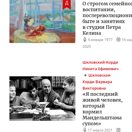
Д
О строгом семейн
воспитании,
послереволюцион
быте и занятиях
в студии Петра
Келина
4 января 1977
16 ма
2020
Шкловский-Корди
Никита Ефимович
Шкловская-
Корди
Варвара
Викторовна
«Я последний
живой человек,
который
кормил
Мандельштама
супом»
17 марта 2021