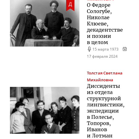
Д
О Федоре
Сологубе,
Николае
Клюеве,
декадентстве
и поэзии
в целом
15 марта 1973
17 февраля 2024
Толстая
Светлана
Михайловна
Диссиденты
из отдела
структурной
лингвистики,
экспедиции
в Полесье,
Топоров,
Иванов
и Лотман