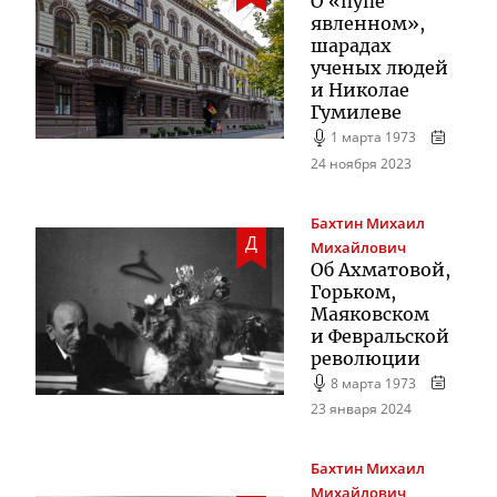
О «пупе
явленном»,
шарадах
ученых людей
и Николае
Гумилеве
1 марта 1973
24 ноября 2023
Бахтин
Михаил
Д
Михайлович
Об Ахматовой,
Горьком,
Маяковском
и Февральской
революции
8 марта 1973
23 января 2024
Бахтин
Михаил
Михайлович