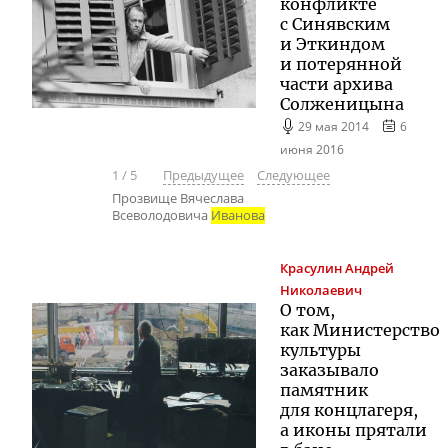
конфликте
с Синявским
и Эткиндом
и потерянной
части архива
Солженицына
29 мая 2014
6
июня 2016
1
/
5
Предыдущее
Следующее
Прозвище Вячеслава
Всеволодовича
Иванова
Красулин
Андрей
Николаевич
О том,
как Министерство
культуры
заказывало
памятник
для концлагеря,
а иконы прятали