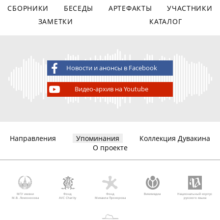
СБОРНИКИ
БЕСЕДЫ
АРТЕФАКТЫ
УЧАСТНИКИ
ЗАМЕТКИ
КАТАЛОГ
Новости и анонсы в Facebook
Видео-архив на Youtube
Направления
Упоминания
Коллекция Дувакина
О проекте
МГУ имени
Фонд
Фонд
Викимедиа
Национальный корпус
М.В. Ломоносова
AVC Charity
Михаила Прохорова
русского языка