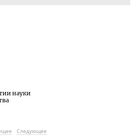
итии науки
тва
ущее
Следующее