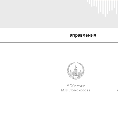
Направления
МГУ имени
М.В. Ломоносова