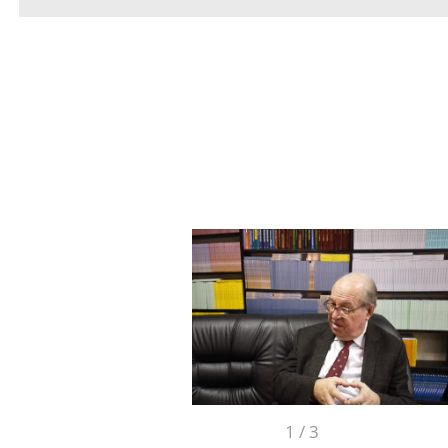
1
/
3