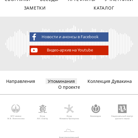
ЗАМЕТКИ
КАТАЛОГ
Новости и анонсы в Facebook
Видео-архив на Youtube
Направления
Упоминания
Коллекция Дувакина
О проекте
МГУ имени
Фонд
Фонд
Викимедиа
Национальный корпус
М.В. Ломоносова
AVC Charity
Михаила Прохорова
русского языка
Благотворительный