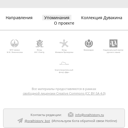
Направления
Упоминания
Коллекция Дувакина
О проекте
МГУ имени
Фонд
Фонд
Викимедиа
Национальный корпус
М.В. Ломоносова
AVC Charity
Михаила Прохорова
русского языка
Благотворительный
фонд «Дар»
Все материалы предоставляются в рамках
свободной лицензии Creative Commons (CC BY-SA 4.0)
Контакты редакции:
info@oralhistory.ru
@oralhistory_bot
(Используем
бота обратной связи Hotline
)