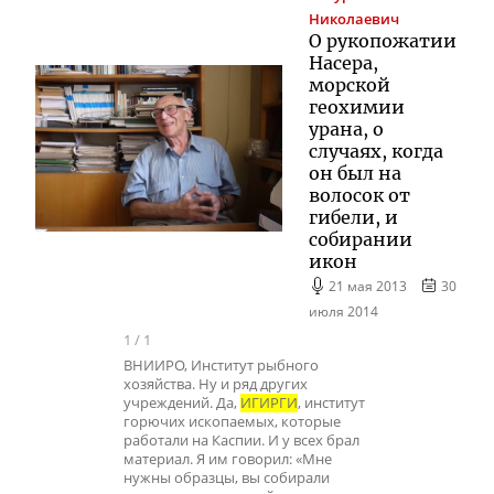
Николаевич
О рукопожатии
Насера,
морской
геохимии
урана, о
случаях, когда
он был на
волосок от
гибели, и
собирании
икон
21 мая 2013
30
июля 2014
1
/
1
ВНИИРО, Институт рыбного
хозяйства. Ну и ряд других
учреждений. Да,
ИГИРГИ
, институт
горючих ископаемых, которые
работали на Каспии. И у всех брал
материал. Я им говорил: «Мне
нужны образцы, вы собирали