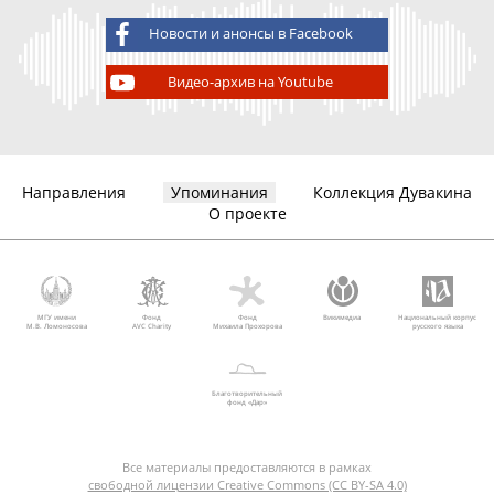
Новости и анонсы в Facebook
Видео-архив на Youtube
Направления
Упоминания
Коллекция Дувакина
О проекте
МГУ имени
Фонд
Фонд
Викимедиа
Национальный корпус
М.В. Ломоносова
AVC Charity
Михаила Прохорова
русского языка
Благотворительный
фонд «Дар»
Все материалы предоставляются в рамках
свободной лицензии Creative Commons (CC BY-SA 4.0)