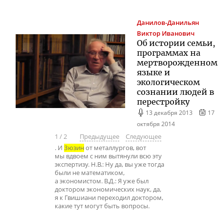
Данилов-Данильян
Виктор Иванович
Об истории семьи,
программах на
мертворожденном
языке и
экологическом
сознании людей в
перестройку
13 декабря 2013
17
октября 2014
1
/
2
Предыдущее
Следующее
. И
Зюзин
от металлургов, вот
мы вдвоем с ним вытянули всю эту
экспертизу. Н.В.: Ну да, вы уже тогда
были не математиком,
а экономистом. В.Д.: Я уже был
доктором экономических наук, да,
я к Гвишиани переходил доктором,
какие тут могут быть вопросы.