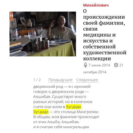
Михайлович
О
происхождении
своей фамилии,
связи
медицины и
искусства и
собственной
художественной
коллекции
7 июля 2014
21
октября 2014
1
/
2
Предыдущее
Следующее
дворянский род — я с иронией
говорю о дворянском роде —
Алшибая. Существует много
разных историй, но в конечном
счете они жили в
Зугдиди
.
Зугдиди
— это столица Мингрелии.
В общем, моя фамилия происходит
от этих Алшба, Алшибая,
и я считаю себя мингрельцем