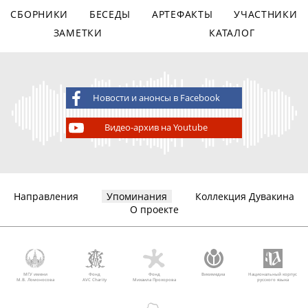
СБОРНИКИ
БЕСЕДЫ
АРТЕФАКТЫ
УЧАСТНИКИ
ЗАМЕТКИ
КАТАЛОГ
Новости и анонсы в Facebook
Видео-архив на Youtube
Направления
Упоминания
Коллекция Дувакина
О проекте
МГУ имени
Фонд
Фонд
Викимедиа
Национальный корпус
М.В. Ломоносова
AVC Charity
Михаила Прохорова
русского языка