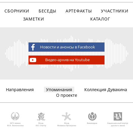
СБОРНИКИ
БЕСЕДЫ
АРТЕФАКТЫ
УЧАСТНИКИ
ЗАМЕТКИ
КАТАЛОГ
Новости и анонсы в Facebook
Видео-архив на Youtube
Направления
Упоминания
Коллекция Дувакина
О проекте
МГУ имени
Фонд
Фонд
Викимедиа
Национальный корпус
М.В. Ломоносова
AVC Charity
Михаила Прохорова
русского языка