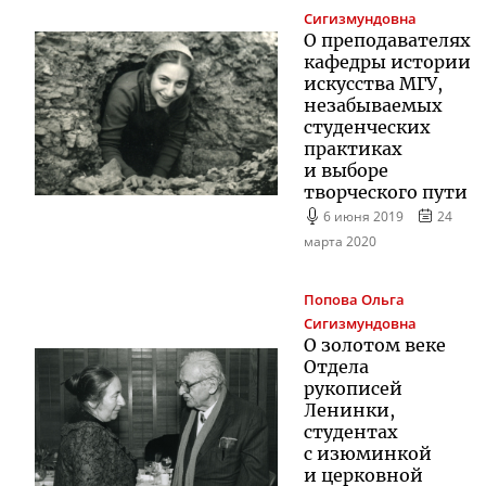
Сигизмундовна
О преподавателях
кафедры истории
искусства МГУ,
незабываемых
студенческих
практиках
и выборе
творческого пути
6 июня 2019
24
марта 2020
Попова
Ольга
Сигизмундовна
О золотом веке
Отдела
рукописей
Ленинки,
студентах
с изюминкой
и церковной