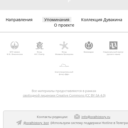
Направления
Упоминания
Коллекция Дувакина
О проекте
МГУ имени
Фонд
Фонд
Викимедиа
Национальный корпус
М.В. Ломоносова
AVC Charity
Михаила Прохорова
русского языка
Благотворительный
фонд «Дар»
Все материалы предоставляются в рамках
свободной лицензии Creative Commons (CC BY-SA 4.0)
Контакты редакции:
info@oralhistory.ru
@oralhistory_bot
(Используем
систему поддержки Hotline в Телегр