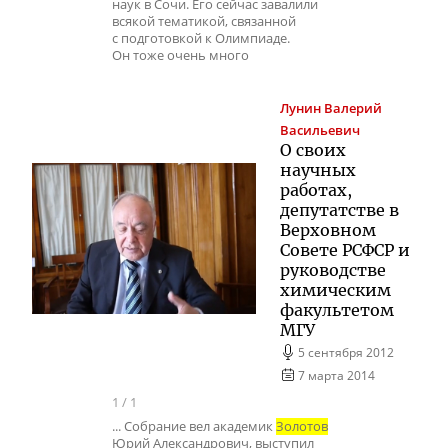
наук в Сочи. Его сейчас завалили
всякой тематикой, связанной
с подготовкой к Олимпиаде.
Он тоже очень много
Лунин
Валерий
Васильевич
О своих
научных
работах,
депутатстве в
Верховном
Совете РСФСР и
руководстве
химическим
факультетом
МГУ
5 сентября 2012
7 марта 2014
1
/
1
... Собрание вел академик
Золотов
Юрий Александрович, выступил