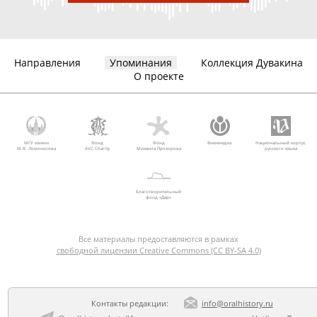
Направления
Упоминания
Коллекция Дувакина
О проекте
МГУ имени
Фонд
Фонд
Викимедиа
Национальный корпус
М.В. Ломоносова
AVC Charity
Михаила Прохорова
русского языка
Благотворительный
фонд «Дар»
Все материалы предоставляются в рамках
свободной лицензии Creative Commons (CC BY-SA 4.0)
Контакты редакции:
info@oralhistory.ru