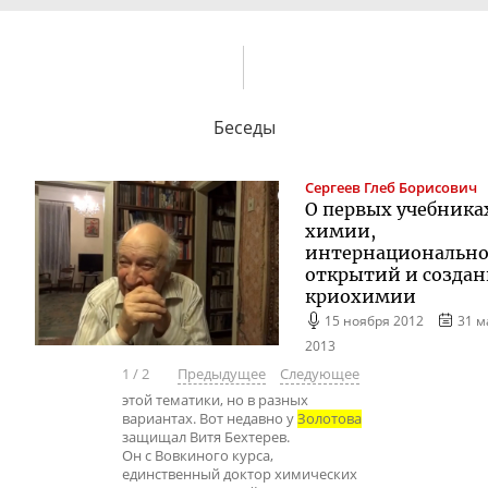
Беседы
Сергеев
Глеб Борисович
О первых учебника
химии,
интернационально
открытий и созда
криохимии
15 ноября 2012
31 м
2013
1
/
2
Предыдущее
Следующее
этой тематики, но в разных
вариантах. Вот недавно у
Золотова
защищал Витя Бехтерев.
Он с Вовкиного курса,
единственный доктор химических