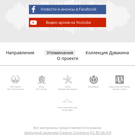
Новости и анонсы в Facebook
Видео-архив на Youtube
Направления
Упоминания
Коллекция Дувакина
О проекте
МГУ имени
Фонд
Фонд
Викимедиа
Национальный корпус
М.В. Ломоносова
AVC Charity
Михаила Прохорова
русского языка
Благотворительный
фонд «Дар»
Все материалы предоставляются в рамках
свободной лицензии Creative Commons (CC BY-SA 4.0)