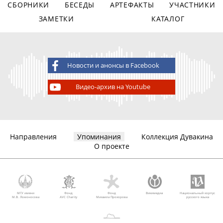
СБОРНИКИ
БЕСЕДЫ
АРТЕФАКТЫ
УЧАСТНИКИ
ЗАМЕТКИ
КАТАЛОГ
Новости и анонсы в Facebook
Видео-архив на Youtube
Направления
Упоминания
Коллекция Дувакина
О проекте
МГУ имени
Фонд
Фонд
Викимедиа
Национальный корпус
М.В. Ломоносова
AVC Charity
Михаила Прохорова
русского языка