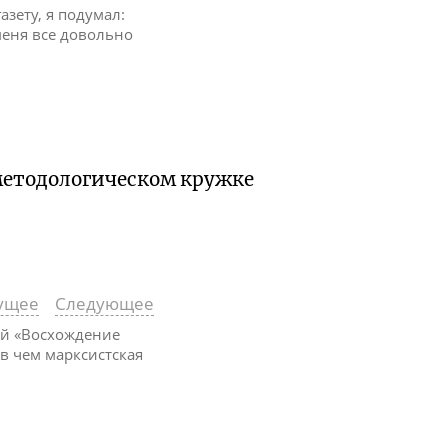
газету, я подумал:
 меня все довольно
методологическом кружке
ущее
Следующее
ей «Восхождение
в чем марксистская