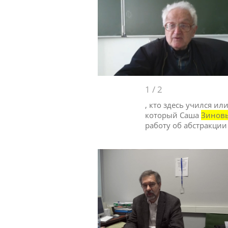
1
/
2
, кто здесь учился и
который Саша
Зинов
работу об абстракции