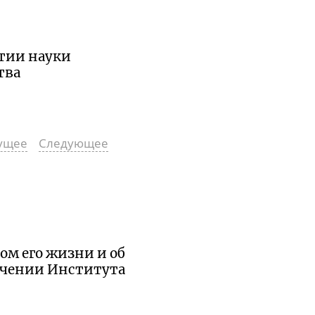
итии науки
тва
ущее
Следующее
ом его жизни и об
ачении Института