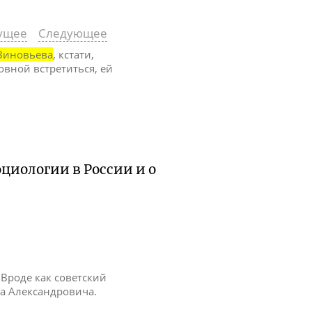
ущее
Следующее
Зиновьева
, кстати,
вной встретиться, ей
оциологии в России и о
 Вроде как советский
а Александровича.