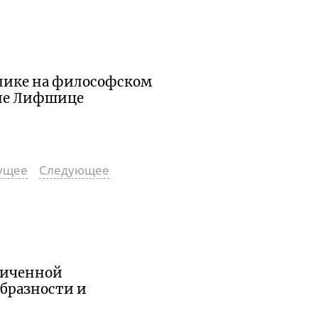
блике на философском
иле Лифшице
ущее
Следующее
ниченной
образности и