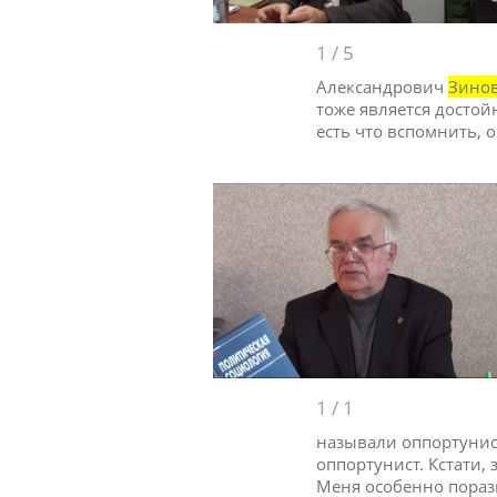
1
/
5
Александрович
Зино
тоже является досто
есть что вспомнить, о
1
/
1
называли оппортунист
оппортунист. Кстати,
Меня особенно порази