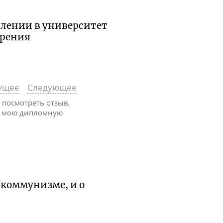
плении в университет
зрения
ущее
Следующее
ы посмотреть отзыв,
а мою дипломную
 коммунизме, и о