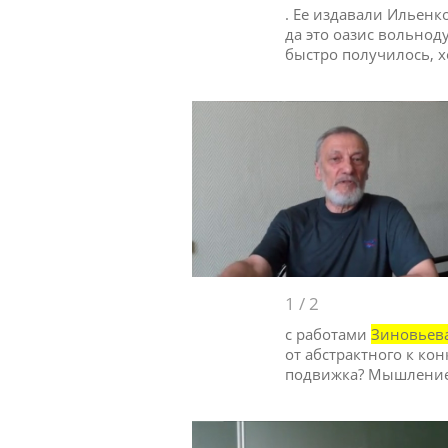
. Ее издавали Ильен
да это оазис вольнод
быстро получилось, х
1
/
2
с работами
Зиновьев
от абстрактного к ко
подвижка? Мышление 