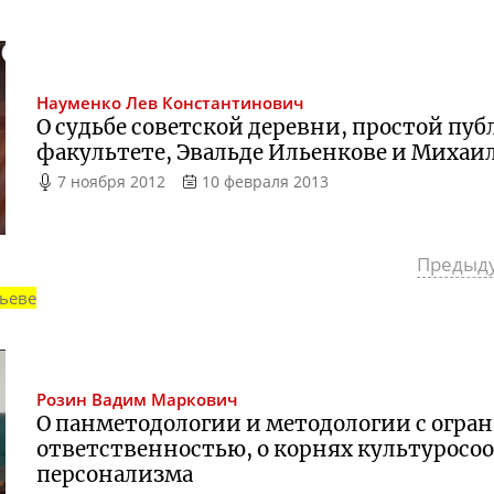
Науменко
Лев Константинович
О судьбе советской деревни, простой пу
факультете, Эвальде Ильенкове и Миха
7 ноября 2012
10 февраля 2013
Предыд
ьеве
Розин
Вадим Маркович
О панметодологии и методологии с огра
ответственностью, о корнях культуросо
персонализма