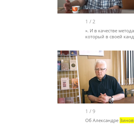
1
/
2
». И в качестве мето
который в своей кан
1
/
9
Об Александре
Зинов