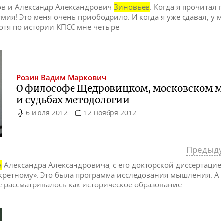
ков и Александр Александрович
Зиновьев
. Когда я прочитал 
умия! Это меня очень приободрило. И когда я уже сдавал, у
отя по истории КПСС мне четыре
Розин
Вадим Маркович
О философе Щедровицком, московском 
и судьбах методологии
6 июля 2012
12 ноября 2012
Предыд
а
Александра Александровича, с его докторской диссертаци
нкретному». Это была программа исследования мышления. А 
рассматривалось как историческое образование