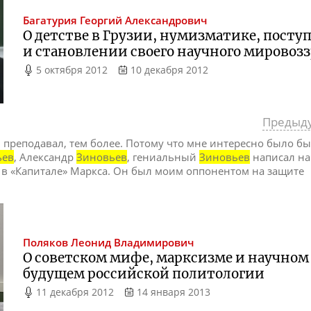
Багатурия
Георгий Александрович
О детстве в Грузии, нумизматике, посту
и становлении своего научного мировоз
5 октября 2012
10 декабря 2012
Предыд
ли преподавал, тем более. Потому что мне интересно было б
ьев
, Александр
Зиновьев
, гениальный
Зиновьев
написал н
 в «Капитале» Маркса. Он был моим оппонентом на защите
Поляков
Леонид Владимирович
О советском мифе, марксизме и научном
будущем российской политологии
11 декабря 2012
14 января 2013