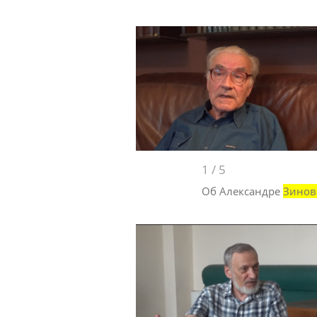
1
/
5
Об Александре
Зинов