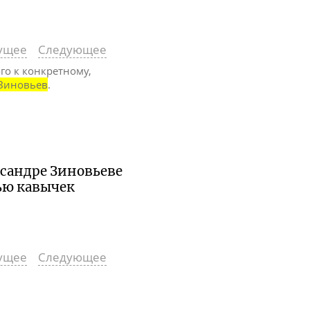
ущее
Следующее
го к конкретному,
Зиновьев
.
ксандре Зиновьеве
ью кавычек
ущее
Следующее