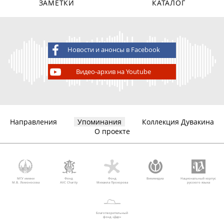
ЗАМЕТКИ
КАТАЛОГ
Новости и анонсы в Facebook
Видео-архив на Youtube
Направления
Упоминания
Коллекция Дувакина
О проекте
МГУ имени
Фонд
Фонд
Викимедиа
Национальный корпус
М.В. Ломоносова
AVC Charity
Михаила Прохорова
русского языка
Благотворительный
фонд «Дар»