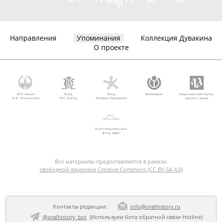
Направления
Упоминания
Коллекция Дувакина
О проекте
МГУ имени
Фонд
Фонд
Викимедиа
Национальный корпус
М.В. Ломоносова
AVC Charity
Михаила Прохорова
русского языка
Благотворительный
фонд «Дар»
Все материалы предоставляются в рамках
свободной лицензии Creative Commons (CC BY-SA 4.0)
Контакты редакции:
info@oralhistory.ru
@oralhistory_bot
(Используем
бота обратной связи Hotline
)