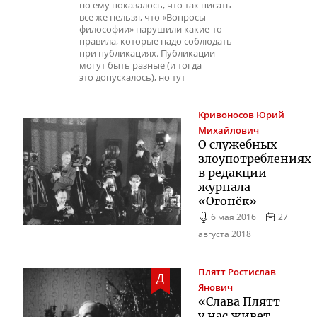
но ему показалось, что так писать
все же нельзя, что «Вопросы
философии» нарушили какие-то
правила, которые надо соблюдать
при публикациях. Публикации
могут быть разные (и тогда
это допускалось), но тут
Кривоносов
Юрий
Михайлович
О служебных
злоупотреблениях
в редакции
журнала
«Огонёк»
6 мая 2016
27
августа 2018
Плятт
Ростислав
Д
Янович
«Слава Плятт
у нас живет,