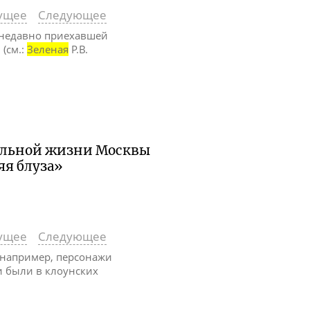
ущее
Следующее
 недавно приехавшей
(см.:
Зеленая
Р.В.
ральной жизни Москвы
яя блуза»
ущее
Следующее
и, например, персонажи
ти были в клоунских