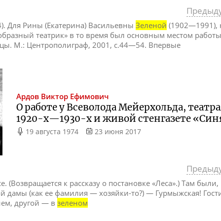
Предыд
). Для Рины (Екатерина) Васильевны
Зеленой
(1902—1991),
еобразный театрик» в то время был основным местом работы 
цы. М.: Центрополиграф, 2001, с.44—54. Впервые
Ардов
Виктор Ефимович
О работе у Всеволода Мейерхольда, теат
1920-х
—
1930-х
и живой стенгазете «Син
19 августа 1974
23 июня 2017
Предыд
 все. (Возвращается к рассказу о постановке «Леса».) Там был
мой дамы (как ее фамилия — хозяйки-то?) — Гурмыжская! Гос
нем, другой — в
зеленом