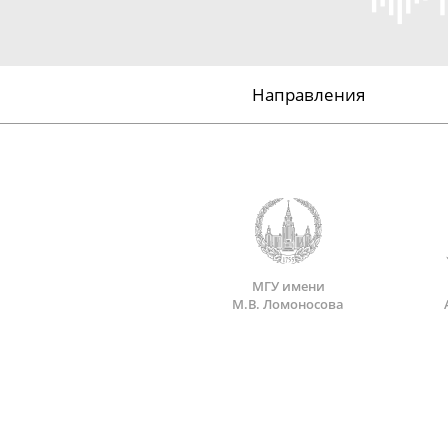
Направления
МГУ имени
М.В. Ломоносова