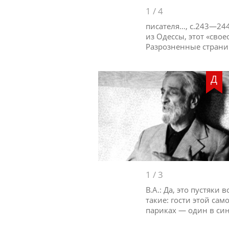
1
/
4
писателя…, с.243—244
из Одессы, этот «сво
Разрозненные страни
Д
1
/
3
В.А.: Да, это пустяки
такие: гости этой са
париках — один в си