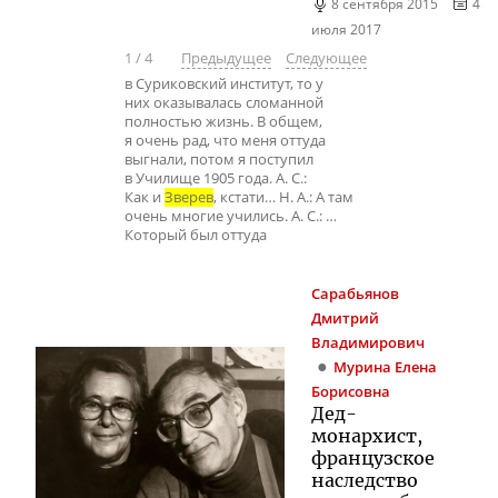
8 сентября 2015
4
июля 2017
1
/
4
Предыдущее
Следующее
в Суриковский институт, то у
них оказывалась сломанной
полностью жизнь. В общем,
я очень рад, что меня оттуда
выгнали, потом я поступил
в Училище 1905 года. А. С.:
Как и
Зверев
, кстати… Н. А.: А там
очень многие учились. А. С.: …
Который был оттуда
Сарабьянов
Дмитрий
Владимирович
Мурина
Елена
Борисовна
Дед-
монархист
,
французское
наследство