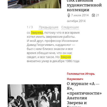
собственной
художественной
коллекции
7 июля 2014
21
октября 2014
1
/
3
Предыдущее
Следующее
со
Зверева
, потому что я все время
хотел иметь зверевские работы.
И мой друг, профессор Иоселиани
Давид Георгиевич, кардиолог —
был с ним близко знаком и все
время обещал мне, что он нас
сведет, и все такое. Но
Зверев
внезапно умер в декабре 1986 года
Голомшток
Игорь
Наумович
О журнале «А ―
Я»,
«практичности»
Анатолия
Зверева и