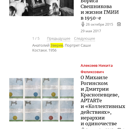
Бориса
Свешникова
и жизни ГМИИ
в
1950-е
26 октября 2015
29 мая 2017
1
/
5
Предыдущее
Следующее
Анатолий
Зверев
. Портрет Саши
Костаки. 1956
Алексеев
Никита
Феликсович
О Михаиле
Рогинском
и Дмитрии
Краснопевцеве,
APTARTе
и «Коллективных
действиях»,
иерархии
и одиночестве