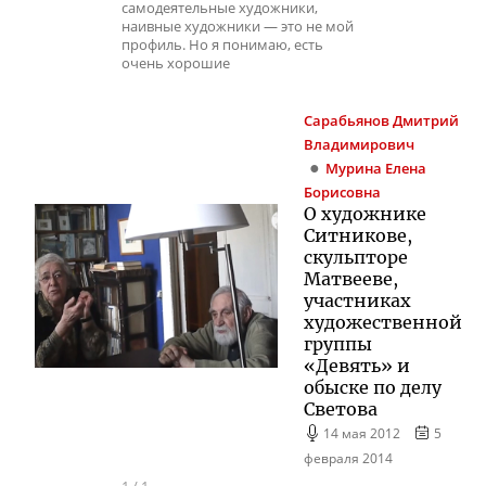
самодеятельные художники,
наивные художники — это не мой
профиль. Но я понимаю, есть
очень хорошие
Сарабьянов
Дмитрий
Владимирович
Мурина
Елена
Борисовна
О художнике
Ситникове,
скульпторе
Матвееве,
участниках
художественной
группы
«Девять» и
обыске по делу
Светова
14 мая 2012
5
февраля 2014