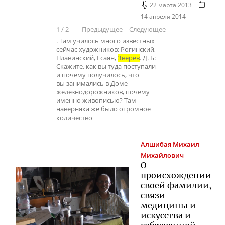
22 марта 2013
14 апреля 2014
1
/
2
Предыдущее
Следующее
. Там училось много известных
сейчас художников: Рогинский,
Плавинский, Есаян,
Зверев
. Д. Б:
Скажите, как вы туда поступали
и почему получилось, что
вы занимались в Доме
железнодорожников, почему
именно живописью? Там
наверняка же было огромное
количество
Алшибая
Михаил
Михайлович
О
происхождении
своей фамилии,
связи
медицины и
искусства и