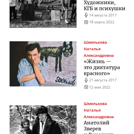
Художники,
КГБ и психушки
14 августа 2017
18 марта 2022
Шмелькова
Наталья
Александровна
«Жизнь —
это диктатура
красного»
21 августа 2017
12 мая 2022
Шмелькова
Наталья
Александровна
Анатолий
Зверев