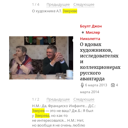
1
/
4
Предыдущее
Следующее
О художнике А.Т.
Звереве
Боулт
Джон
Мислер
Николетта
О вдовах
художников,
исследователях
и
коллекционерах
русского
авангарда
6 марта 2013
4
марта 2014
1
/
2
Предыдущее
Следующее
Н.М.: Да, Франциско Инфанте… Д.С.:
Зверев
— это не ваш? Дж.Б.: Я был
у
Зверева
, но как-то
не интересовался… Н.М.: Нет,
но вообще я не очень люблю