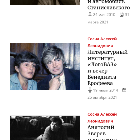
и автомобиль
Станиславского
24 мая 2010
31
марта 2021
Сосна
Алексей
Леонидович
Литературный
институт,
«ЛогоВАЗ»
и вечер
Венедикта
Ерофеева
19 июля 2014
25 октября 2021
Сосна
Алексей
Леонидович
Анатолий
Зверев
и квартира