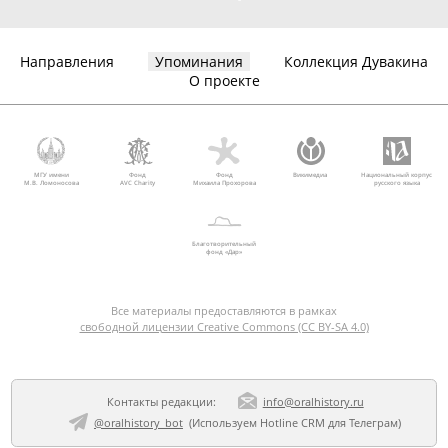
Направления
Упоминания
Коллекция Дувакина
О проекте
МГУ имени
Фонд
Фонд
Викимедиа
Национальный корпус
М.В. Ломоносова
AVC Charity
Михаила Прохорова
русского языка
Благотворительный
фонд «Дар»
Все материалы предоставляются в рамках
свободной лицензии Creative Commons (CC BY-SA 4.0)
Контакты редакции:
info@oralhistory.ru
@oralhistory_bot
(Используем
Hotline CRM для Телеграм
)