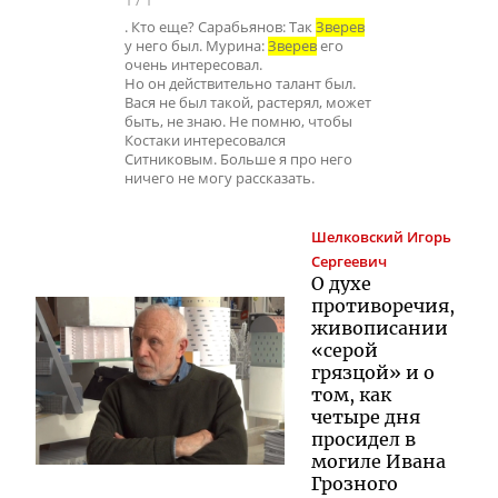
1
/
1
. Кто еще? Сарабьянов: Так
Зверев
у него был. Мурина:
Зверев
его
очень интересовал.
Но он действительно талант был.
Вася не был такой, растерял, может
быть, не знаю. Не помню, чтобы
Костаки интересовался
Ситниковым. Больше я про него
ничего не могу рассказать.
Шелковский
Игорь
Сергеевич
О духе
противоречия,
живописании
«серой
грязцой» и о
том, как
четыре дня
просидел в
могиле Ивана
Грозного