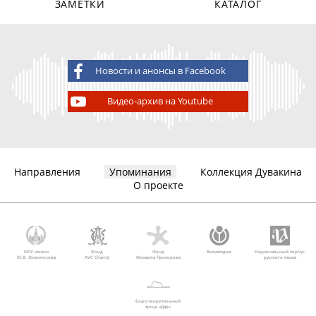
ЗАМЕТКИ
КАТАЛОГ
Новости и анонсы в Facebook
Видео-архив на Youtube
Направления
Упоминания
Коллекция Дувакина
О проекте
МГУ имени
Фонд
Фонд
Викимедиа
Национальный корпус
М.В. Ломоносова
AVC Charity
Михаила Прохорова
русского языка
Благотворительный
фонд «Дар»