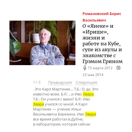
Романовский
Борис
Васильевич
О «Янеке» и
«Ирише»,
жизни и
работе на Кубе,
супе из акулы и
знакомстве с
Грэмом Грином
15 марта 2012
23 мая 2014
1
/
3
Предыдущее
Следующее
. Это Карл Мартинек... Т.Б.: О, да. Это
известно всем. Б.Р.: ...и Иво
Звара
.
Т.Б.: Он учился с вами? Б.Р.: Иво
Звара
учился со мной. А Карл
Мартинек — ученик Ильи
Васильевича Березина. Иво
Звара
все время работал в Дубне,
в лаборатории, которая сейчас