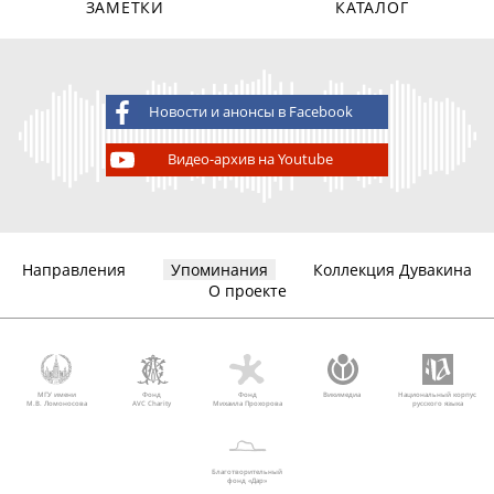
ЗАМЕТКИ
КАТАЛОГ
Новости и анонсы в Facebook
Видео-архив на Youtube
Направления
Упоминания
Коллекция Дувакина
О проекте
МГУ имени
Фонд
Фонд
Викимедиа
Национальный корпус
М.В. Ломоносова
AVC Charity
Михаила Прохорова
русского языка
Благотворительный
фонд «Дар»