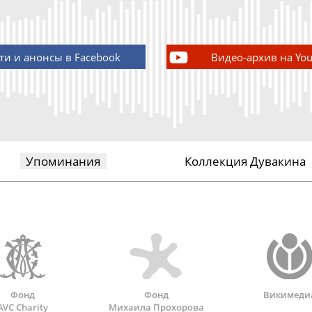
ти и анонсы в Facebook
Видео-архив на Yo
Упоминания
Коллекция Дувакина
Фонд
Фонд
Викимеди
AVC Charity
Михаила Прохорова