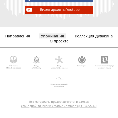
Видео-архив на Youtube
Направления
Упоминания
Коллекция Дувакина
О проекте
МГУ имени
Фонд
Фонд
Викимедиа
Национальный корпус
М.В. Ломоносова
AVC Charity
Михаила Прохорова
русского языка
Благотворительный
фонд «Дар»
Все материалы предоставляются в рамках
свободной лицензии Creative Commons (CC BY-SA 4.0)