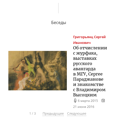
Беседы
Григорьянц
Сергей
Иванович
Об отчислении
с журфака,
выставках
русского
авангарда
в МГУ, Сергее
Параджанове
и знакомстве
с Владимиром
Высоцким
6 марта 2015
21 июня 2016
1
/
3
Предыдущее
Следующее