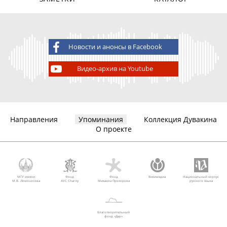
Новости и анонсы в Facebook
Видео-архив на Youtube
Направления
Упоминания
Коллекция Дувакина
О проекте
МГУ имени
Фонд
Фонд
Викимедиа
Национальный корпус
М.В. Ломоносова
AVC Charity
Михаила Прохорова
русского языка
Благотворительный
фонд «Дар»