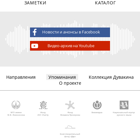
ЗАМЕТКИ
КАТАЛОГ
Новости и анонсы в Facebook
Видео-архив на Youtube
Направления
Упоминания
Коллекция Дувакина
О проекте
МГУ имени
Фонд
Фонд
Викимедиа
Национальный корпус
М.В. Ломоносова
AVC Charity
Михаила Прохорова
русского языка
Благотворительный
фонд «Дар»