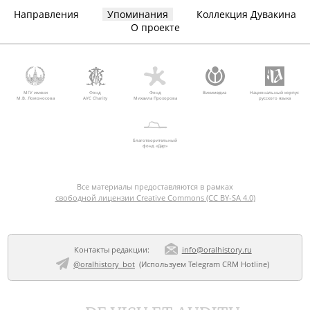
Направления
Упоминания
Коллекция Дувакина
О проекте
МГУ имени
Фонд
Фонд
Викимедиа
Национальный корпус
М.В. Ломоносова
AVC Charity
Михаила Прохорова
русского языка
Благотворительный
фонд «Дар»
Все материалы предоставляются в рамках
свободной лицензии Creative Commons (CC BY-SA 4.0)
Контакты редакции:
info@oralhistory.ru
@oralhistory_bot
(Используем
Telegram CRM Hotline
)