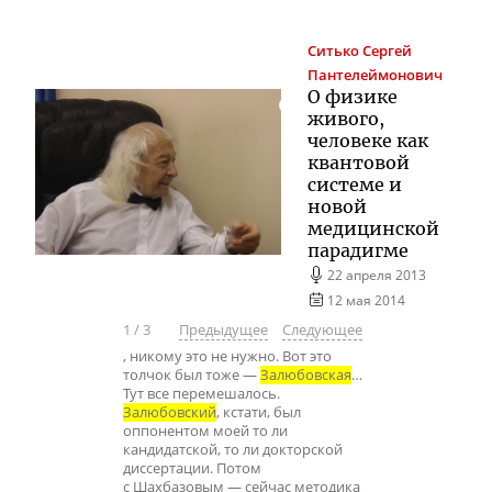
Ситько
Сергей
Пантелеймонович
О физике
живого,
человеке как
квантовой
системе и
новой
медицинской
парадигме
22 апреля 2013
12 мая 2014
1
/
3
Предыдущее
Следующее
, никому это не нужно. Вот это
толчок был тоже —
Залюбовская
…
Тут все перемешалось.
Залюбовский
, кстати, был
оппонентом моей то ли
кандидатской, то ли докторской
диссертации. Потом
с Шахбазовым — сейчас методика