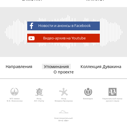
Новости и анонсы в Facebook
Видео-архив на Youtube
Направления
Упоминания
Коллекция Дувакина
О проекте
МГУ имени
Фонд
Фонд
Викимедиа
Национальный корпус
М.В. Ломоносова
AVC Charity
Михаила Прохорова
русского языка
Благотворительный
фонд «Дар»