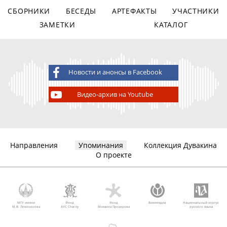
СБОРНИКИ
БЕСЕДЫ
АРТЕФАКТЫ
УЧАСТНИКИ
ЗАМЕТКИ
КАТАЛОГ
Новости и анонсы в Facebook
Видео-архив на Youtube
Направления
Упоминания
Коллекция Дувакина
О проекте
МГУ имени
Фонд
Фонд
Викимедиа
Национальный корпус
М.В. Ломоносова
AVC Charity
Михаила Прохорова
русского языка