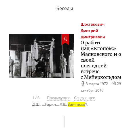
Беседы
Шостакович
Дмитрий
Дмитриевич
Д
О работе
над «Клопом»
Маяковского и о
своей
последней
встрече
с Мейерхольдом
3 марта 1972
29
декабря 2016
1
/
3
Предыдущее
Следующее
Д.Ш.: …Гарин… Л.В.:
Зайчиков
*.