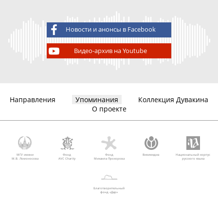
Новости и анонсы в Facebook
Видео-архив на Youtube
Направления
Упоминания
Коллекция Дувакина
О проекте
МГУ имени
Фонд
Фонд
Викимедиа
Национальный корпус
М.В. Ломоносова
AVC Charity
Михаила Прохорова
русского языка
Благотворительный
фонд «Дар»