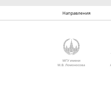
Направления
МГУ имени
М.В. Ломоносова