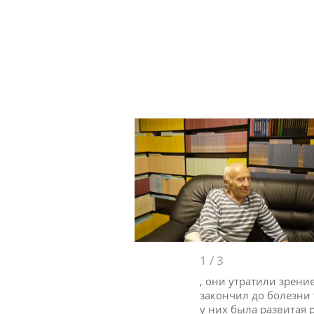
1
/
3
, они утратили зрени
закончил до болезни
у них была развитая