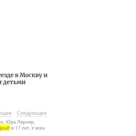
езде в Москву и
и детьми
ущее
Следующее
их, Юра Лернер,
рнат
в 17 лет. У всех